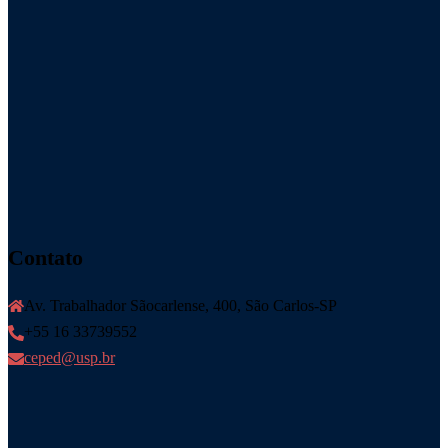
Contato
Av. Trabalhador Sãocarlense, 400, São Carlos-SP
+55 16 33739552
ceped@usp.br