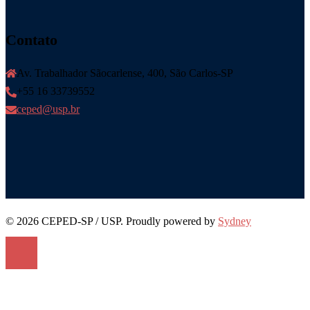
Contato
Av. Trabalhador Sãocarlense, 400, São Carlos-SP
+55 16 33739552
ceped@usp.br
© 2026 CEPED-SP / USP. Proudly powered by
Sydney